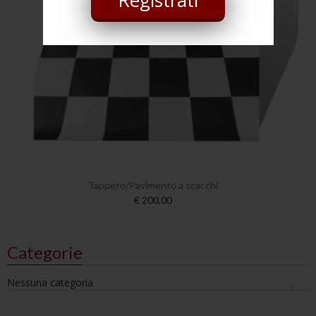
Tappeto/Pavimento a scacchi
€ 200,00
Categorie
Nessuna categoria