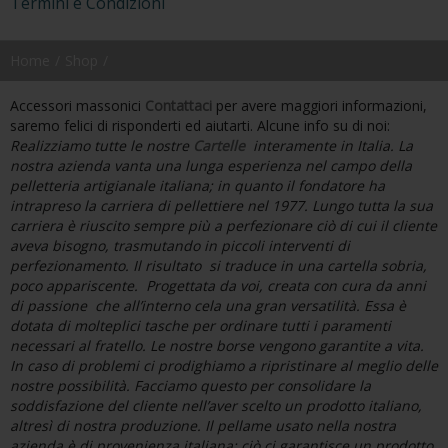
Termini e Condizioni
Home
Shop
Accessori massonici
Contattaci
per avere maggiori informazioni,
saremo felici di risponderti ed aiutarti. Alcune info su di noi:
Realizziamo tutte le nostre
Cartelle
interamente in Italia. La
nostra azienda vanta una lunga esperienza nel campo della
pelletteria artigianale italiana; in quanto il fondatore ha
intrapreso la carriera di pellettiere nel 1977. Lungo tutta la sua
carriera è riuscito sempre più a perfezionare ciò di cui il cliente
aveva bisogno, trasmutando in piccoli interventi di
perfezionamento. Il risultato si traduce in una cartella sobria,
poco appariscente. Progettata da voi, creata con cura da anni
di passione che all’interno cela una gran versatilità. Essa è
dotata di molteplici tasche per ordinare tutti i paramenti
necessari al fratello.
Le nostre borse vengono garantite a vita.
In caso di problemi ci prodighiamo a ripristinare al meglio delle
nostre possibilità. Facciamo questo per consolidare la
soddisfazione del cliente nell’aver scelto un prodotto italiano,
altresì di nostra produzione.
Il pellame usato nella nostra
azienda è di provenienza italiana; ciò ci garantisce un prodotto