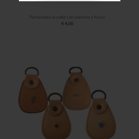
Portachiavi in pelle con marchio a fuoco
€ 4,00