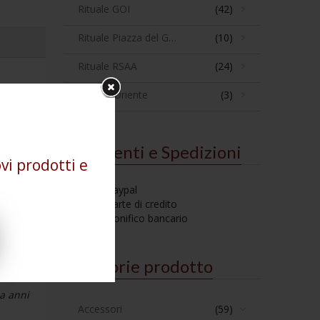
Rituale GOI
(42)
Rituale Piazza del Gesù
(10)
Rituale RSAA
(24)
Stelle d'Oriente
(3)
Pagamenti e Spedizioni
vi prodotti e
Paypal
Carte di credito
Bonifico bancario
la
Categorie prodotto
a
da anni
Accessori
(59)