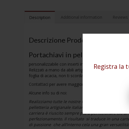
Additional information
Reviews 
Description
Descrizione Prodotto
Portachiavi in pelle
personalizzabile con inserti in metallo.
Registra la 
Relizzati a mano da abili artigiani italiani. Pin in metall
foglia di acacia, non ti scordar di me, squadra e com
Contattaci
per avere maggiori informazioni, saremo feli
Alcune info su di noi:
Realizziamo tutte le nostre
Cartelle
interamente in I
pelletteria artigianale italiana; in quanto il fondato
carriera è riuscito sempre più a perfezionare ciò di 
perfezionamento. Il risultato si traduce in una cart
di passione che all’interno cela una gran versatilità