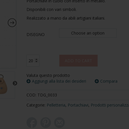
Portachiavi in cuoio con inserto in metallo.
Disponibili con vari simboli.
Realizzato a mano da abili artigiani italiani.
Choose an option
DISEGNO
Portachiavi
ADD TO CART
in
pelle
con
Valuta questo prodotto
pin
Aggiungi alla lista dei desideri
Compara
in
metallo
COD:
TDG_0033
quantity
Categorie:
Pelletteria
,
Portachiavi
,
Prodotti personalizza