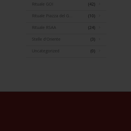
Rituale GOI
(42)
Rituale Piazza del Gesù
(10)
Rituale RSAA
(24)
Stelle d'Oriente
(3)
Uncategorized
(0)