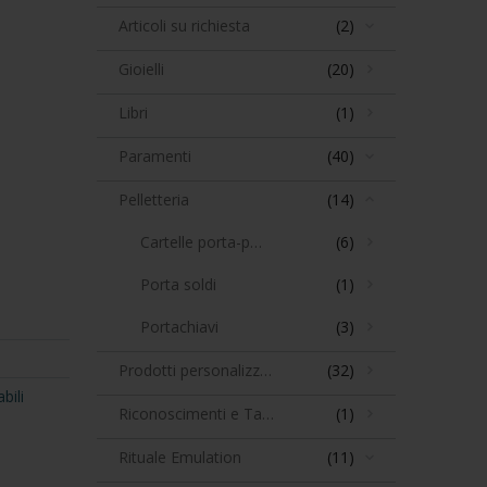
Articoli su richiesta
(2)
Gioielli
(20)
Libri
(1)
Paramenti
(40)
Pelletteria
(14)
Cartelle porta-paramenti
(6)
Porta soldi
(1)
Portachiavi
(3)
Prodotti personalizzabili
(32)
bili
Riconoscimenti e Targhe
(1)
Rituale Emulation
(11)