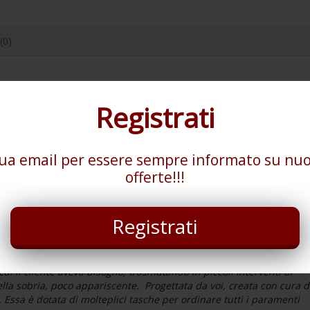
(0)
Registrati
tua email per essere sempre informato su nuo
o disponibile in diversi disegni:
offerte!!!
passo, nodo d’amore.
ci di risponderti ed aiutarti.
Registrati
talia. La nostra azienda vanta una lunga esperienza nel campo del
re ha intrapreso la carriera di pellettiere nel 1977. Lungo tutta la su
cui il cliente aveva bisogno, trasmutando in piccoli interventi di
ella sobria, poco appariscente. Progettata da voi, creata con cura 
. Essa è dotata di molteplici tasche per ordinare tutti i paramenti