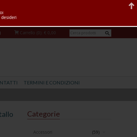
oi
 desideri
)
Carrello
(0):
€ 0,00
NTATTI
TERMINI E CONDIZIONI
Categorie
tallo
Accessori
(59)