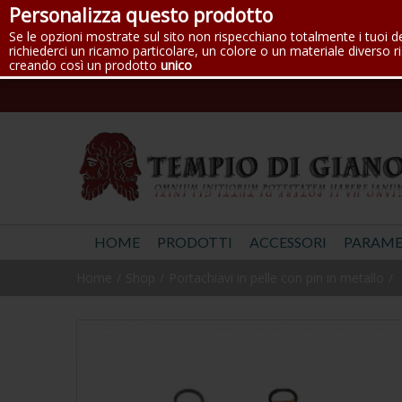
Personalizza questo prodotto
Se le opzioni mostrate sul sito non rispecchiano totalmente i tuoi d
richiederci un ricamo particolare, un colore o un materiale diverso ri
creando così un prodotto
unico
HOME
PRODOTTI
ACCESSORI
PARAME
Home
Shop
Portachiavi in pelle con pin in metallo