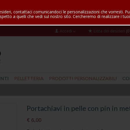
esideri, contattaci comunicandoci le personalizzazioni che vorresti. Pu
spetto a quelli che vedi sul nostro sito. Cercheremo di realizzare i tuoi
Accedi
Lista dei desideri
(0
NTI
PELLETTERIA
PRODOTTI PERSONALIZZABILI
CO
Portachiavi in pelle con pin in me
€ 6,00