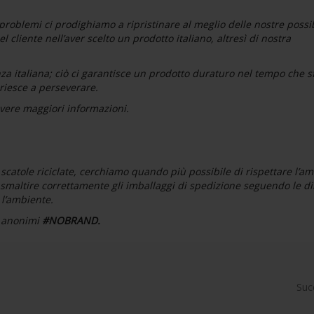
problemi ci prodighiamo a ripristinare al meglio delle nostre possib
cliente nell’aver scelto un prodotto italiano, altresì di nostra
za italiana; ciò ci garantisce un prodotto duraturo nel tempo che s
 riesce a perseverare.
vere maggiori informazioni.
o scatole riciclate, cerchiamo quando più possibile di rispettare l’a
a smaltire correttamente gli imballaggi di spedizione seguendo le di
 l’ambiente.
ni anonimi
#NOBRAND.
Suc