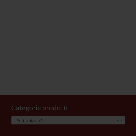
Categorie prodotti
Portachiavi (3)
Portachiavi (3)
×