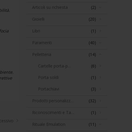
Articoli su richiesta
(2)
ilità.
Gioielli
(20)
focia
Libri
(1)
Paramenti
(40)
Pelletteria
(14)
Cartelle porta-paramenti
(6)
mbiente.
Porta soldi
(1)
rettive
Portachiavi
(3)
Prodotti personalizzabili
(32)
Riconoscimenti e Targhe
(1)
cessivo
Rituale Emulation
(11)