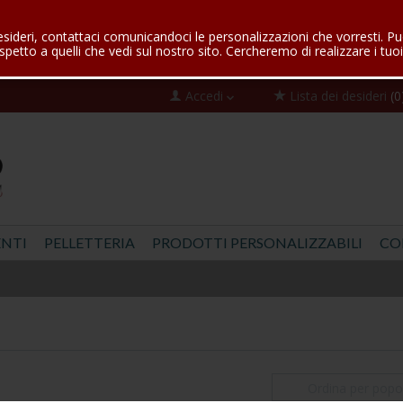
esideri, contattaci comunicandoci le personalizzazioni che vorresti. Pu
spetto a quelli che vedi sul nostro sito. Cercheremo di realizzare i tuoi
Accedi
Lista dei desideri
(0
NTI
PELLETTERIA
PRODOTTI PERSONALIZZABILI
CO
Ordina per popol