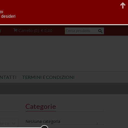
oi
 desideri
)
Carrello
(0):
€ 0,00
NTATTI
TERMINI E CONDIZIONI
Categorie
Nessuna categoria
arità