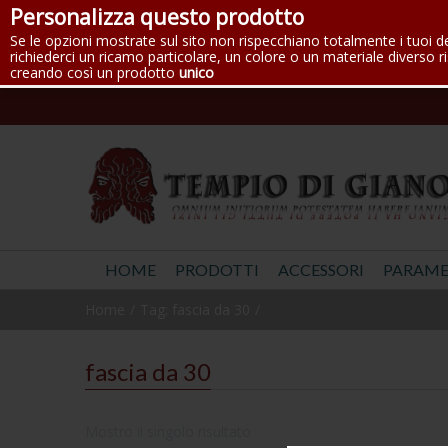
Personalizza questo prodotto
Se le opzioni mostrate sul sito non rispecchiano totalmente i tuoi d
richiederci un ricamo particolare, un colore o un materiale diverso ri
creando così un prodotto
unico
HOME
PRODOTTI
ACCESSORI
PARAME
Home
Tag: fascia da 30
fascia da 30
Mostro il singolo risultato