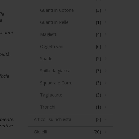
Guanti in Cotone
(3)
la
a
Guanti in Pelle
(1)
da anni
Maglietti
(4)
Oggetti vari
(6)
ilità.
Spade
(5)
Spilla da giacca
(3)
focia
Squadra e Compasso
(3)
Tagliacarte
(3)
Tronchi
(1)
mbiente.
Articoli su richiesta
(2)
rettive
Gioielli
(20)