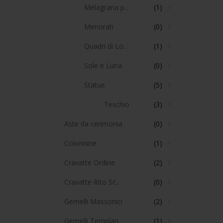
Melagrana per colonna J
(1)
Menorah
(0)
Quadri di Loggia
(1)
Sole e Luna
(0)
Statue
(5)
Teschio
(3)
Aste da cerimonia
(0)
Colonnine
(1)
Cravatte Ordine
(2)
Cravatte Rito Scozzese
(0)
Gemelli Massonici
(2)
Gemelli Templari
(1)