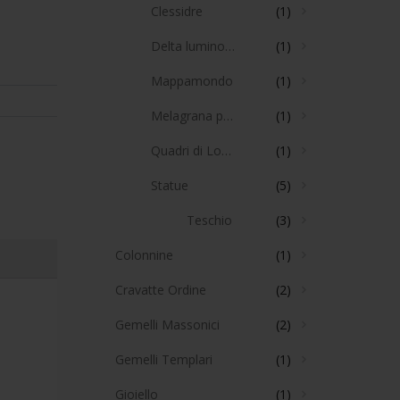
Clessidre
(1)
Delta luminoso
(1)
Mappamondo
(1)
Melagrana per colonna J
(1)
Quadri di Loggia
(1)
Statue
(5)
Teschio
(3)
Colonnine
(1)
Cravatte Ordine
(2)
Gemelli Massonici
(2)
Gemelli Templari
(1)
Gioiello
(1)