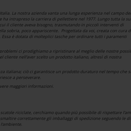
talia. La nostra azienda vanta una lunga esperienza nel campo del
re ha intrapreso la carriera di pellettiere nel 1977. Lungo tutta la su
cui il cliente aveva bisogno, trasmutando in piccoli interventi di
ella sobria, poco appariscente. Progettata da voi, creata con cura 
. Essa è dotata di molteplici tasche per ordinare tutti i paramenti
problemi ci prodighiamo a ripristinare al meglio delle nostre possib
cliente nell’aver scelto un prodotto italiano, altresì di nostra
za italiana; ciò ci garantisce un prodotto duraturo nel tempo che s
 riesce a perseverare.
vere maggiori informazioni.
o scatole riciclate, cerchiamo quando più possibile di rispettare l’a
a smaltire correttamente gli imballaggi di spedizione seguendo le di
 l’ambiente.