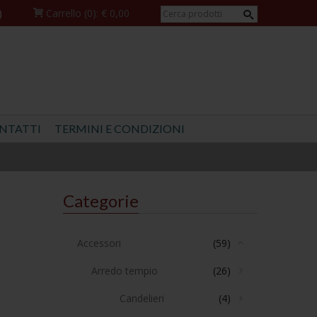
)
Carrello
(0):
€ 0,00
NTATTI
TERMINI E CONDIZIONI
Categorie
Accessori
(59)
Arredo tempio
(26)
Candelieri
(4)