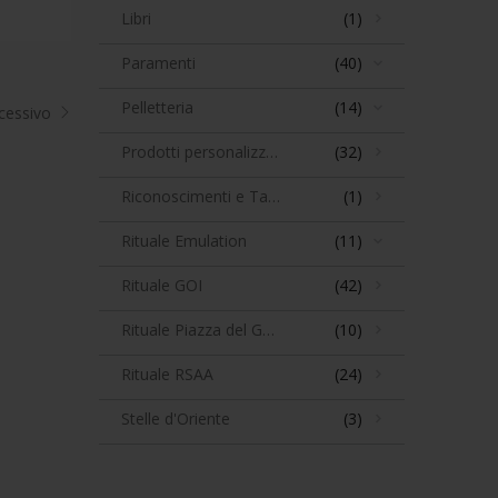
Libri
(1)
Paramenti
(40)
Pelletteria
(14)
cessivo
Prodotti personalizzabili
(32)
Riconoscimenti e Targhe
(1)
Rituale Emulation
(11)
Rituale GOI
(42)
Rituale Piazza del Gesù
(10)
Rituale RSAA
(24)
Stelle d'Oriente
(3)