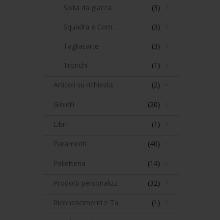
Spilla da giacca
(3)
Squadra e Compasso
(3)
Tagliacarte
(3)
Tronchi
(1)
Articoli su richiesta
(2)
Gioielli
(20)
Libri
(1)
Paramenti
(40)
Pelletteria
(14)
Prodotti personalizzabili
(32)
Riconoscimenti e Targhe
(1)