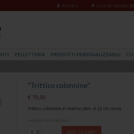
Accedi
Lista dei desideri
(0
NTI
PELLETTERIA
PRODOTTI PERSONALIZZABILI
CO
“Trittico colonnine”
€ 70,00
Trittico colonnine in marmo (dim. H 22 cm circa).
Available on backorder
"Trittico
ADD TO CART