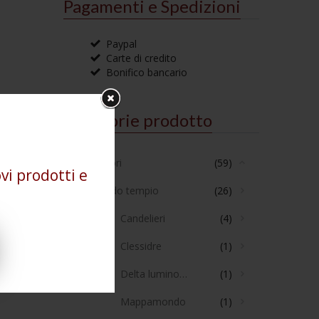
Pagamenti e Spedizioni
Paypal
Carte di credito
Bonifico bancario
Categorie prodotto
Accessori
(59)
vi prodotti e
Arredo tempio
(26)
Candelieri
(4)
Clessidre
(1)
Delta luminoso
(1)
Mappamondo
(1)