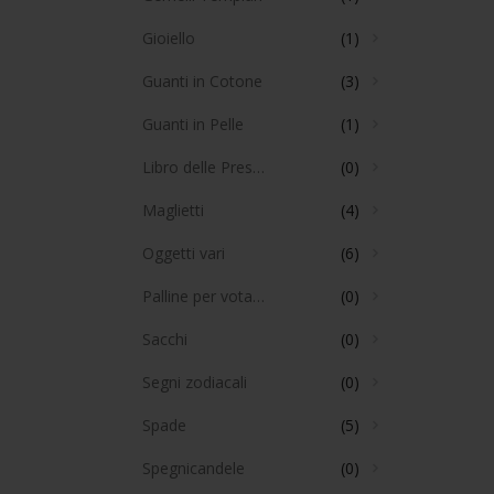
Gioiello
(1)
Guanti in Cotone
(3)
Guanti in Pelle
(1)
Libro delle Presenze
(0)
Maglietti
(4)
Oggetti vari
(6)
Palline per votazioni
(0)
Sacchi
(0)
Segni zodiacali
(0)
Spade
(5)
Spegnicandele
(0)