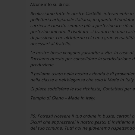
Alcune info su di noi:
Realizziamo tutte le nostre
Cartelle
interamente in I
pelletteria artigianale italiana; in quanto il fondato
carriera è riuscito sempre più a perfezionare ciò di 
perfezionamento. Il risultato si traduce in una cart
di passione che all’interno cela una gran versatilità
necessari al fratello.
Le nostre borse vengono garantite a vita. In caso di 
Facciamo questo per consolidare la soddisfazione del 
produzione.
Il pellame usato nella nostra azienda è di provenien
nella classe e nell’eleganza che solo il Made in Italy
Ci piace soddisfare le tue richieste,
Contattaci
per a
Tempio di Giano – Made in Italy.
PS:
Potresti ricevere il tuo ordine in buste, cartoni 
Sicuri che apprezzerai il nostro gesto, ti invitiamo 
del tuo comune. Tutti noi ne gioveremo rispettando