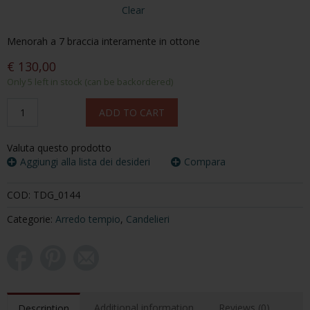
Clear
Menorah a 7 braccia interamente in ottone
€ 130,00
Only 5 left in stock (can be backordered)
Menorah
ADD TO CART
quantity
Valuta questo prodotto
Aggiungi alla lista dei desideri
Compara
COD:
TDG_0144
Categorie:
Arredo tempio
,
Candelieri
Additional information
Reviews (0)
Description