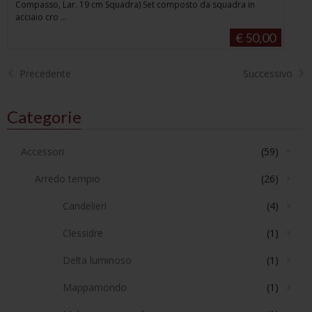
Compasso, Lar. 19 cm Squadra) Set composto da squadra in
acciaio cro ...
€ 50,00
Precedente
Successivo
Categorie
Accessori
(59)
Arredo tempio
(26)
Candelieri
(4)
Clessidre
(1)
Delta luminoso
(1)
Mappamondo
(1)