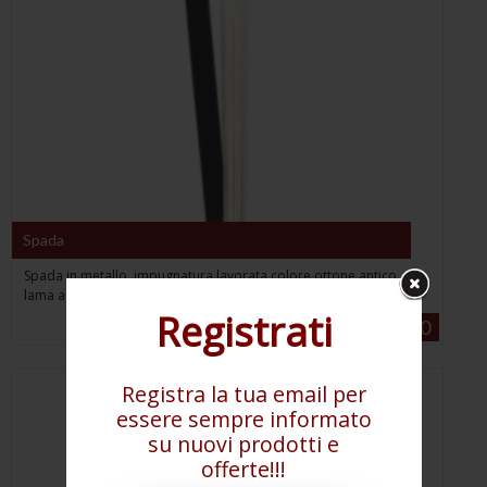
Spada
Spada in metallo impugnatura lavorata colore ottone antico,
lama acciaio (dim. h 75 cm)
Registrati
€ 29,50
Registra la tua email per
essere sempre informato
su nuovi prodotti e
offerte!!!