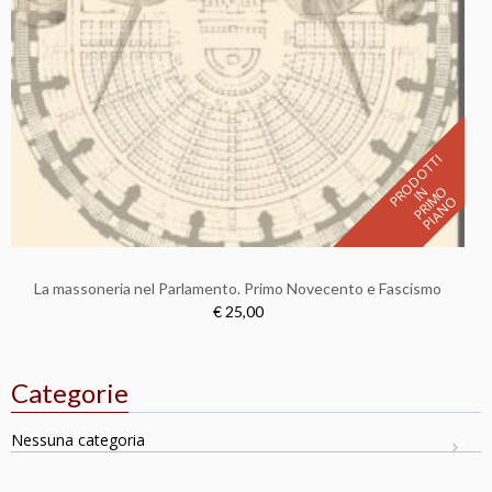
R
O
D
O
T
T
I
P
R
I
P
I
A
N
N
O
P
I
M
O
La massoneria nel Parlamento. Primo Novecento e Fascismo
€ 25,00
Categorie
Nessuna categoria