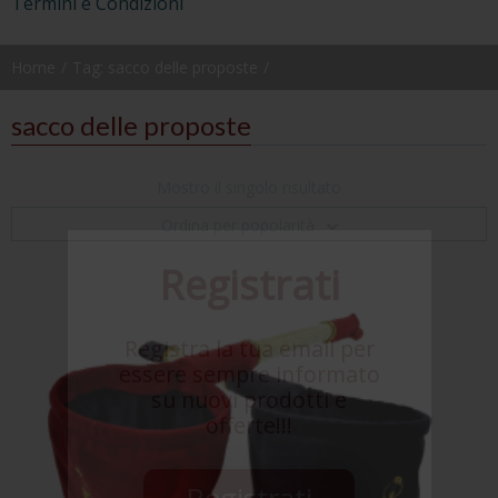
Termini e Condizioni
Home
Tag: sacco delle proposte
sacco delle proposte
Mostro il singolo risultato
Ordina per popolarità
Registrati
Registra la tua email per
essere sempre informato
su nuovi prodotti e
offerte!!!
Registrati