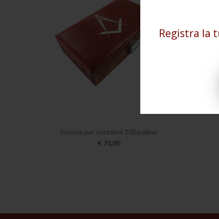
Registra la 
Scatola per votazioni 100 palline
€ 70,00