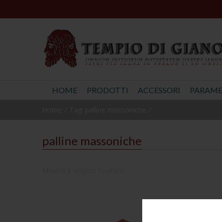
HOME
PRODOTTI
ACCESSORI
PARAME
Home
Tag: palline massoniche
palline massoniche
Mostro il singolo risultato