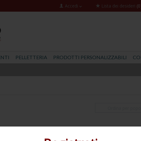
Accedi
Lista dei desideri
(0
NTI
PELLETTERIA
PRODOTTI PERSONALIZZABILI
CO
Ordina per popol