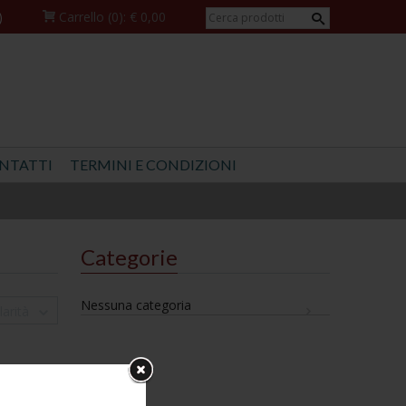
)
Carrello
(0):
€ 0,00
NTATTI
TERMINI E CONDIZIONI
Categorie
Nessuna categoria
arità