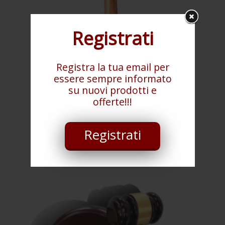
Registrati
Registra la tua email per
essere sempre informato
su nuovi prodotti e
offerte!!!
Registrati
Maglietto in legno di Acacia
€ 39,00