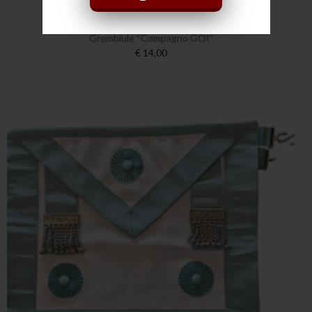
Grembiule “Compagno GOI”
€ 14,00