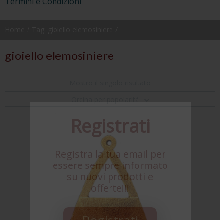
Termini e Condizioni
Home
Tag: gioiello elemosiniere
gioiello elemosiniere
Mostro il singolo risultato
Ordina per popolarità
Registrati
Registra la tua email per
essere sempre informato
su nuovi prodotti e
offerte!!!
Registrati