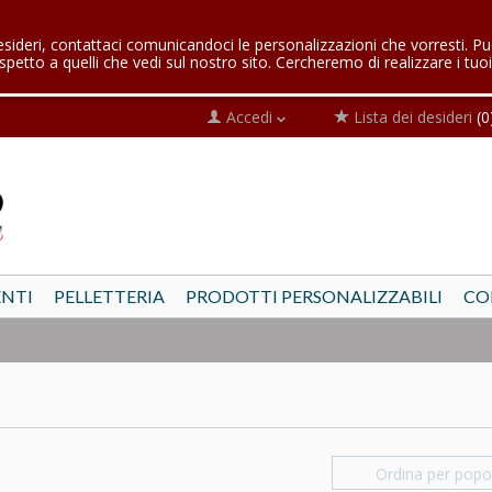
esideri, contattaci comunicandoci le personalizzazioni che vorresti. Pu
spetto a quelli che vedi sul nostro sito. Cercheremo di realizzare i tuoi
Accedi
Lista dei desideri
(0
NTI
PELLETTERIA
PRODOTTI PERSONALIZZABILI
CO
Ordina per popol