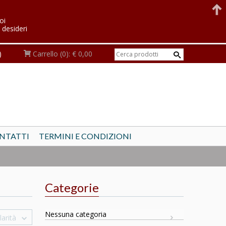
oi
 desideri
)
Carrello
(0):
€ 0,00
NTATTI
TERMINI E CONDIZIONI
Categorie
Nessuna categoria
arità