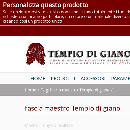
Personalizza questo prodotto
Se le opzioni mostrate sul sito non rispecchiano totalmente i tuoi d
richiederci un ricamo particolare, un colore o un materiale diverso ri
creando così un prodotto
unico
HOME
PRODOTTI
ACCESSORI
PARAME
Home
Tag: fascia maestro Tempio di giano
fascia maestro Tempio di giano
Mostro il singolo risultato